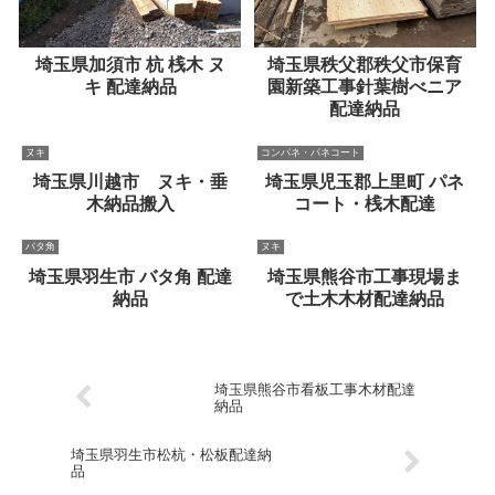
埼玉県加須市 杭 桟木 ヌ
埼玉県秩父郡秩父市保育
キ 配達納品
園新築工事針葉樹べニア
配達納品
ヌキ
コンパネ・パネコート
埼玉県川越市 ヌキ・垂
埼玉県児玉郡上里町 パネ
木納品搬入
コート・桟木配達
バタ角
ヌキ
埼玉県羽生市 バタ角 配達
埼玉県熊谷市工事現場ま
納品
で土木木材配達納品
埼玉県熊谷市看板工事木材配達
納品
埼玉県羽生市松杭・松板配達納
品