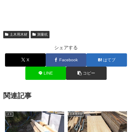
土木用木材
測量杭
シェアする
X
Facebook
はてブ
LINE
コピー
関連記事
ヌキ
土木用木材