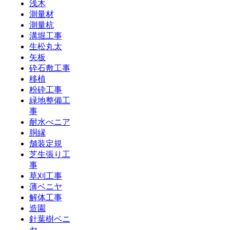
浅木
測量材
測量杭
溝堀工事
生松丸太
矢板
砕石敷工事
移植
粉砕工事
緑地整備工
事
耐水べニア
胴縁
舗装定規
芝生張り工
事
草刈工事
薄ベニヤ
解体工事
造園
針葉樹ベニ
ヤ