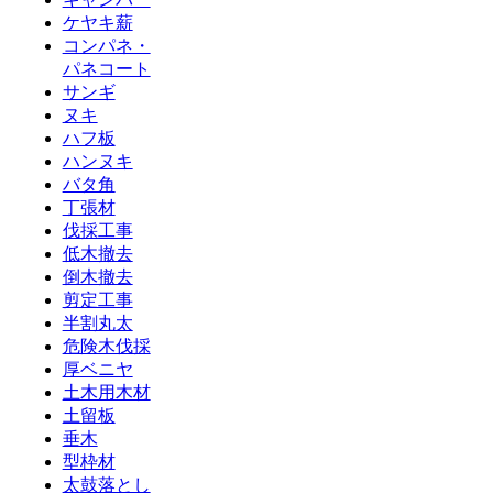
ケヤキ薪
コンパネ・
パネコート
サンギ
ヌキ
ハフ板
ハンヌキ
バタ角
丁張材
伐採工事
低木撤去
倒木撤去
剪定工事
半割丸太
危険木伐採
厚ベニヤ
土木用木材
土留板
垂木
型枠材
太鼓落とし