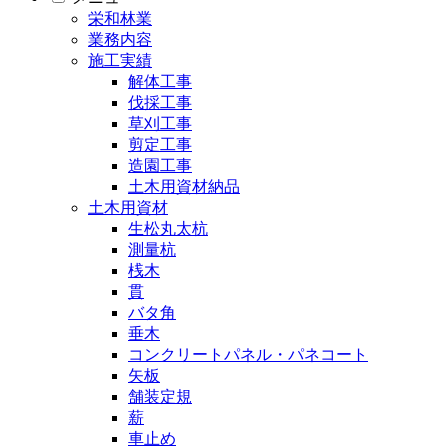
栄和林業
業務内容
施工実績
解体工事
伐採工事
草刈工事
剪定工事
造園工事
土木用資材納品
土木用資材
生松丸太杭
測量杭
桟木
貫
バタ角
垂木
コンクリートパネル・パネコート
矢板
舗装定規
薪
車止め