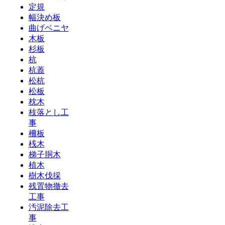
定規
幅決め板
曲げベニヤ
木板
杉板
杭
杭蓋
松杭
松板
枕木
枝落とし工
事
柵板
桟木
梯子胴木
植木
樹木伐採
残置物撤去
工事
汚泥除去工
事