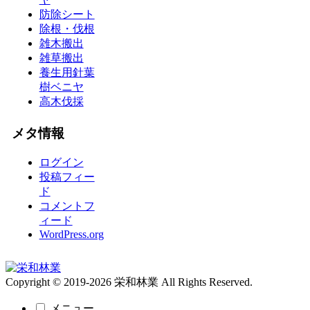
防除シート
除根・伐根
雑木搬出
雑草搬出
養生用針葉
樹ベニヤ
高木伐採
メタ情報
ログイン
投稿フィー
ド
コメントフ
ィード
WordPress.org
Copyright © 2019-2026 栄和林業 All Rights Reserved.
メニュー