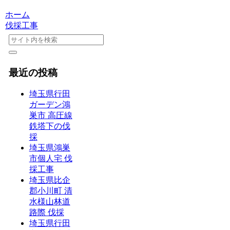
ホーム
伐採工事
最近の投稿
埼玉県行田
ガーデン鴻
巣市 高圧線
鉄塔下の伐
採
埼玉県鴻巣
市個人宅 伐
採工事
埼玉県比企
郡小川町 清
水様山林道
路際 伐採
埼玉県行田