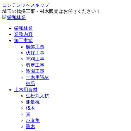
コンテンツへスキップ
埼玉の伐採工事・材木販売はお任せください！
栄和林業
業務内容
施工実績
解体工事
伐採工事
草刈工事
剪定工事
造園工事
土木用資材
納品
土木用資材
生松丸太杭
測量杭
桟木
貫
バタ角
垂木