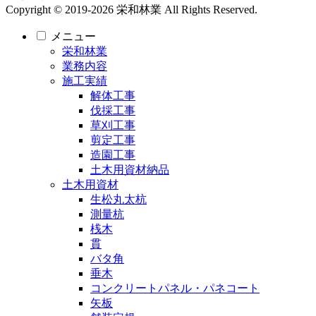
Copyright © 2019-2026 栄和林業 All Rights Reserved.
メニュー
栄和林業
業務内容
施工実績
解体工事
伐採工事
草刈工事
剪定工事
造園工事
土木用資材納品
土木用資材
生松丸太杭
測量杭
桟木
貫
バタ角
垂木
コンクリートパネル・パネコート
矢板