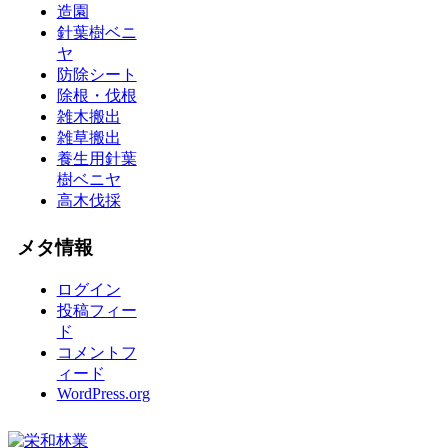
造園
針葉樹ベニ
ヤ
防除シート
除根・伐根
雑木搬出
雑草搬出
養生用針葉
樹ベニヤ
高木伐採
メタ情報
ログイン
投稿フィー
ド
コメントフ
ィード
WordPress.org