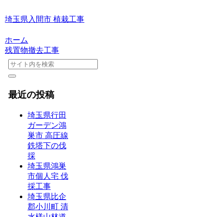
埼玉県入間市 植栽工事
ホーム
残置物撤去工事
最近の投稿
埼玉県行田
ガーデン鴻
巣市 高圧線
鉄塔下の伐
採
埼玉県鴻巣
市個人宅 伐
採工事
埼玉県比企
郡小川町 清
水様山林道