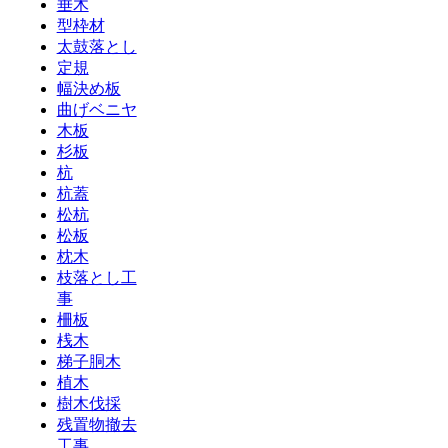
垂木
型枠材
太鼓落とし
定規
幅決め板
曲げベニヤ
木板
杉板
杭
杭蓋
松杭
松板
枕木
枝落とし工
事
柵板
桟木
梯子胴木
植木
樹木伐採
残置物撤去
工事