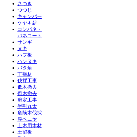
さつき
つつじ
キャンバー
ケヤキ薪
コンパネ・
パネコート
サンギ
ヌキ
ハフ板
ハンヌキ
バタ角
丁張材
伐採工事
低木撤去
倒木撤去
剪定工事
半割丸太
危険木伐採
厚ベニヤ
土木用木材
土留板