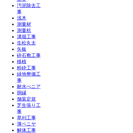
汚泥除去工
事
浅木
測量材
測量杭
溝堀工事
生松丸太
矢板
砕石敷工事
移植
粉砕工事
緑地整備工
事
耐水べニア
胴縁
舗装定規
芝生張り工
事
草刈工事
薄ベニヤ
解体工事