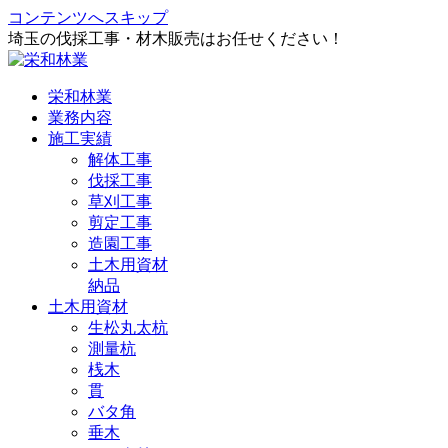
コンテンツへスキップ
埼玉の伐採工事・材木販売はお任せください！
栄和林業
業務内容
施工実績
解体工事
伐採工事
草刈工事
剪定工事
造園工事
土木用資材
納品
土木用資材
生松丸太杭
測量杭
桟木
貫
バタ角
垂木