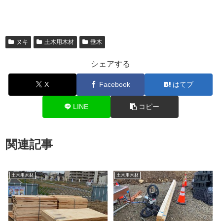
ヌキ
土木用木材
垂木
シェアする
X
Facebook
はてブ
LINE
コピー
関連記事
土木用木材
土木用木材