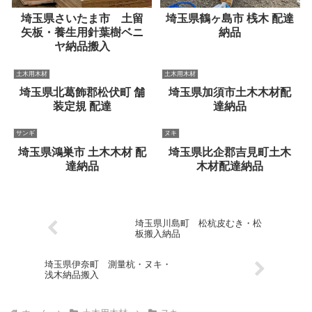
埼玉県さいたま市 土留
埼玉県鶴ヶ島市 桟木 配達
矢板・養生用針葉樹ベニ
納品
ヤ納品搬入
土木用木材
土木用木材
埼玉県北葛飾郡松伏町 舗
埼玉県加須市土木木材配
装定規 配達
達納品
サンギ
ヌキ
埼玉県鴻巣市 土木木材 配
埼玉県比企郡吉見町土木
達納品
木材配達納品
埼玉県川島町 松杭皮むき・松
板搬入納品
埼玉県伊奈町 測量杭・ヌキ・
浅木納品搬入