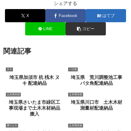
シェアする
X
Facebook
はてブ
LINE
コピー
関連記事
ヌキ
バタ角
埼玉県加須市 杭 桟木 ヌ
埼玉県 荒川調整池工事
キ 配達納品
バタ角配達納品
土木用木材
土木用木材
埼玉県さいたま市緑区工
埼玉県川口市 土木木材
事現場まで土木木材納品
測量材配達納品
搬入
厚ベニヤ
土木用木材