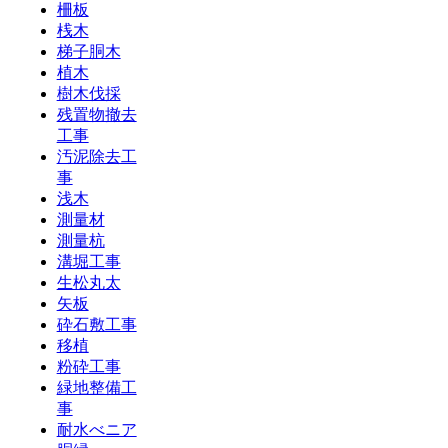
柵板
桟木
梯子胴木
植木
樹木伐採
残置物撤去
工事
汚泥除去工
事
浅木
測量材
測量杭
溝堀工事
生松丸太
矢板
砕石敷工事
移植
粉砕工事
緑地整備工
事
耐水べニア