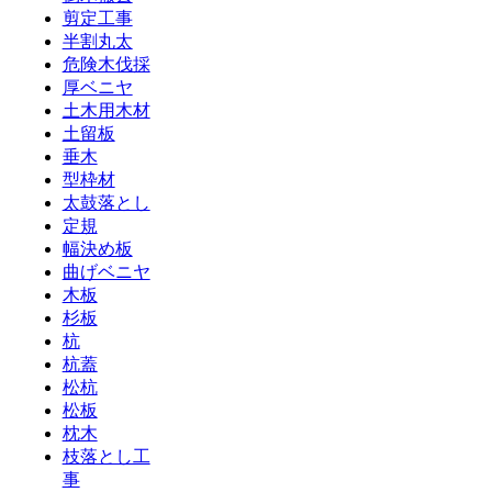
剪定工事
半割丸太
危険木伐採
厚ベニヤ
土木用木材
土留板
垂木
型枠材
太鼓落とし
定規
幅決め板
曲げベニヤ
木板
杉板
杭
杭蓋
松杭
松板
枕木
枝落とし工
事