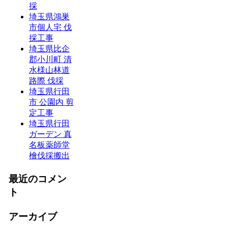
採
埼玉県鴻巣
市個人宅 伐
採工事
埼玉県比企
郡小川町 清
水様山林道
路際 伐採
埼玉県行田
市 公園内 剪
定工事
埼玉県行田
ガーデン 真
名板薬師堂
檜伐採搬出
最近のコメン
ト
アーカイブ