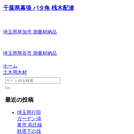
千葉県幕張 バタ角 桟木配達
埼玉県草加市 測量材納品
埼玉県熊谷市 測量材納品
ホーム
土木用木材
最近の投稿
埼玉県行田
ガーデン鴻
巣市 高圧線
鉄塔下の伐