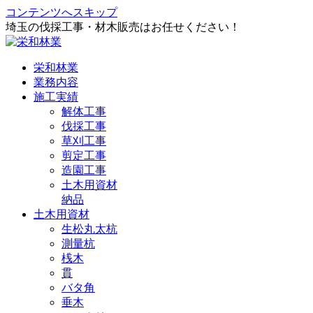
コンテンツへスキップ
埼玉の伐採工事・材木販売はお任せください！
栄和林業
業務内容
施工実績
解体工事
伐採工事
草刈工事
剪定工事
造園工事
土木用資材
納品
土木用資材
生松丸太杭
測量杭
桟木
貫
バタ角
垂木