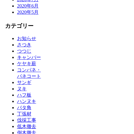
2020年6月
2020年5月
カテゴリー
お知らせ
さつき
つつじ
キャンバー
ケヤキ薪
コンパネ・
パネコート
サンギ
ヌキ
ハフ板
ハンヌキ
バタ角
丁張材
伐採工事
低木撤去
倒木撤去