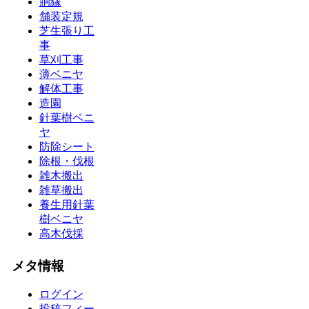
胴縁
舗装定規
芝生張り工
事
草刈工事
薄ベニヤ
解体工事
造園
針葉樹ベニ
ヤ
防除シート
除根・伐根
雑木搬出
雑草搬出
養生用針葉
樹ベニヤ
高木伐採
メタ情報
ログイン
投稿フィー