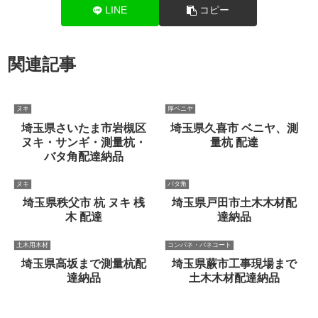
LINE
コピー
関連記事
ヌキ
厚ベニヤ
埼玉県さいたま市岩槻区
埼玉県久喜市 ベニヤ、測
ヌキ・サンギ・測量杭・
量杭 配達
バタ角配達納品
ヌキ
バタ角
埼玉県秩父市 杭 ヌキ 桟
埼玉県戸田市土木木材配
木 配達
達納品
土木用木材
コンパネ・パネコート
埼玉県高坂まで測量杭配
埼玉県蕨市工事現場まで
達納品
土木木材配達納品