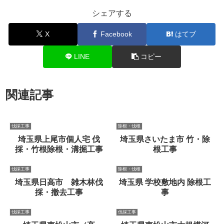
シェアする
X
Facebook
はてブ
LINE
コピー
関連記事
伐採工事
除根・伐根
埼玉県上尾市個人宅 伐
埼玉県さいたま市 竹・除
採・竹根除根・溝掘工事
根工事
伐採工事
除根・伐根
埼玉県日高市 雑木林伐
埼玉県 学校敷地内 除根工
採・撤去工事
事
伐採工事
伐採工事