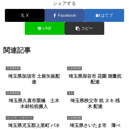
シェアする
X
Facebook
はてブ
LINE
コピー
関連記事
土木用木材
土木用木材
埼玉県加須市 土留矢板配
埼玉県深谷市 花園 測量杭
達
配達
土木用木材
ヌキ
埼玉県久喜市栗橋 土木
埼玉県秩父市 杭 ヌキ 桟
木材松杭搬入
木 配達
コンパネ・パネコート
土木用木材
埼玉県児玉郡上里町 パネ
埼玉県さいたま市 薄べ