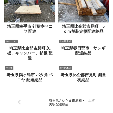
埼玉県幸手市 針葉樹ベニ
埼玉県比企郡吉見町 5
ヤ 配達
ｃｍ舗装定規配達納品
キャンバー
土木用木材
埼玉県比企郡吉見町 矢
埼玉県春日部市 サンギ
板、キャンバー、杉板 配
配達納品
達
バタ角
土木用木材
埼玉県鶴ヶ島市 バタ角 ベ
埼玉県比企郡吉見町 測量
ニヤ 配達納品
杭納品
埼玉県さいたま市浦和区 土留
矢板配達納品