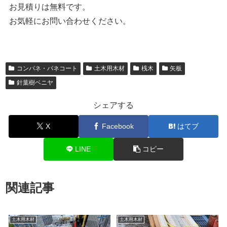
お見積りは無料です。
お気軽にお問い合わせください。
コンパネ・パネコート
土木用木材
桟木
矢板
針葉樹ベニヤ
シェアする
X
Facebook
はてブ
LINE
コピー
関連記事
土木用木材
土木用木材