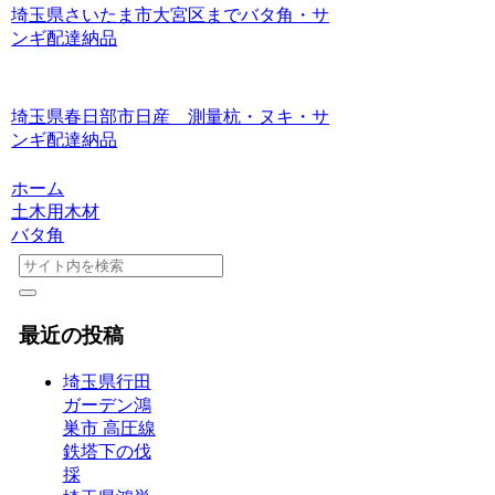
埼玉県さいたま市大宮区までバタ角・サ
ンギ配達納品
埼玉県春日部市日産 測量杭・ヌキ・サ
ンギ配達納品
ホーム
土木用木材
バタ角
最近の投稿
埼玉県行田
ガーデン鴻
巣市 高圧線
鉄塔下の伐
採