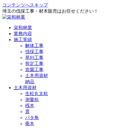
コンテンツへスキップ
埼玉の伐採工事・材木販売はお任せください！
栄和林業
業務内容
施工実績
解体工事
伐採工事
草刈工事
剪定工事
造園工事
土木用資材
納品
土木用資材
生松丸太杭
測量杭
桟木
貫
バタ角
垂木