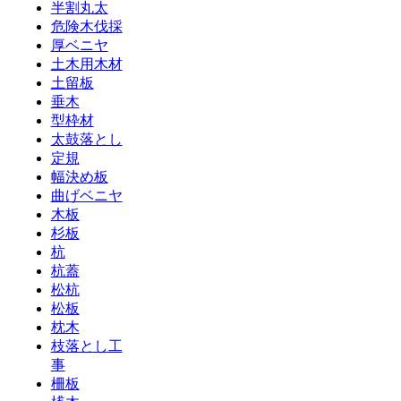
半割丸太
危険木伐採
厚ベニヤ
土木用木材
土留板
垂木
型枠材
太鼓落とし
定規
幅決め板
曲げベニヤ
木板
杉板
杭
杭蓋
松杭
松板
枕木
枝落とし工
事
柵板