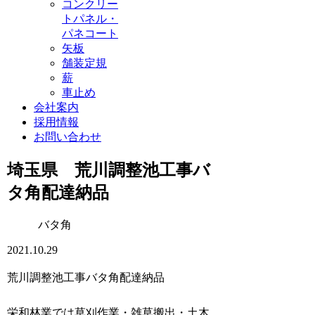
コンクリー
トパネル・
パネコート
矢板
舗装定規
薪
車止め
会社案内
採用情報
お問い合わせ
埼玉県 荒川調整池工事バ
タ角配達納品
バタ角
2021.10.29
荒川調整池工事バタ角配達納品
栄和林業では草刈作業・雑草搬出・土木