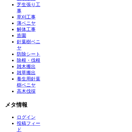
芝生張り工
事
草刈工事
薄ベニヤ
解体工事
造園
針葉樹ベニ
ヤ
防除シート
除根・伐根
雑木搬出
雑草搬出
養生用針葉
樹ベニヤ
高木伐採
メタ情報
ログイン
投稿フィー
ド