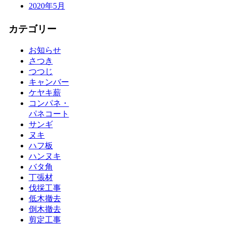
2020年5月
カテゴリー
お知らせ
さつき
つつじ
キャンバー
ケヤキ薪
コンパネ・
パネコート
サンギ
ヌキ
ハフ板
ハンヌキ
バタ角
丁張材
伐採工事
低木撤去
倒木撤去
剪定工事