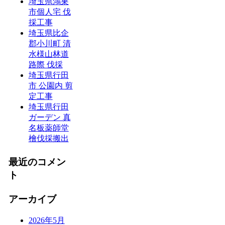
埼玉県鴻巣
市個人宅 伐
採工事
埼玉県比企
郡小川町 清
水様山林道
路際 伐採
埼玉県行田
市 公園内 剪
定工事
埼玉県行田
ガーデン 真
名板薬師堂
檜伐採搬出
最近のコメン
ト
アーカイブ
2026年5月