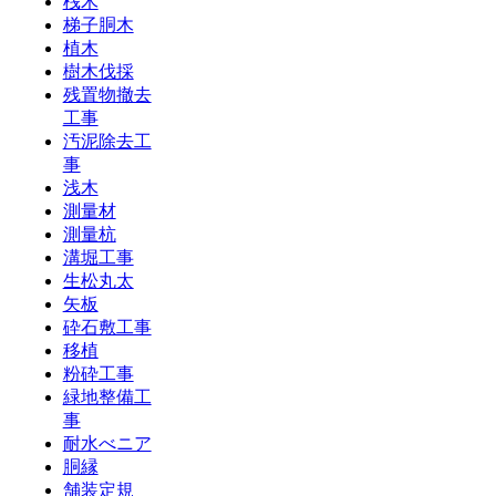
桟木
梯子胴木
植木
樹木伐採
残置物撤去
工事
汚泥除去工
事
浅木
測量材
測量杭
溝堀工事
生松丸太
矢板
砕石敷工事
移植
粉砕工事
緑地整備工
事
耐水べニア
胴縁
舗装定規