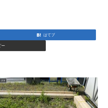
はてブ
ピー
ヌキ