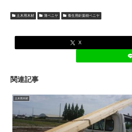
土木用木材
薄ベニヤ
養生用針葉樹ベニヤ
X
関連記事
土木用木材