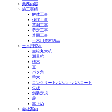
業務内容
施工実績
解体工事
伐採工事
草刈工事
剪定工事
造園工事
土木用資材納品
土木用資材
生松丸太杭
測量杭
桟木
貫
バタ角
垂木
コンクリートパネル・パネコート
矢板
舗装定規
薪
車止め
会社案内