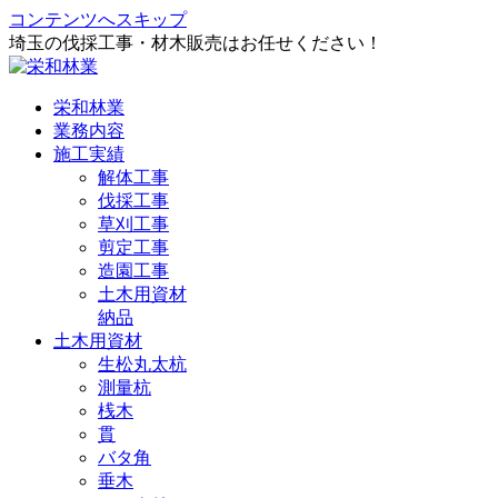
コンテンツへスキップ
埼玉の伐採工事・材木販売はお任せください！
栄和林業
業務内容
施工実績
解体工事
伐採工事
草刈工事
剪定工事
造園工事
土木用資材
納品
土木用資材
生松丸太杭
測量杭
桟木
貫
バタ角
垂木