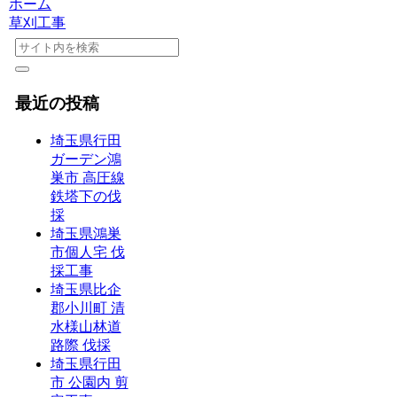
ホーム
草刈工事
最近の投稿
埼玉県行田
ガーデン鴻
巣市 高圧線
鉄塔下の伐
採
埼玉県鴻巣
市個人宅 伐
採工事
埼玉県比企
郡小川町 清
水様山林道
路際 伐採
埼玉県行田
市 公園内 剪