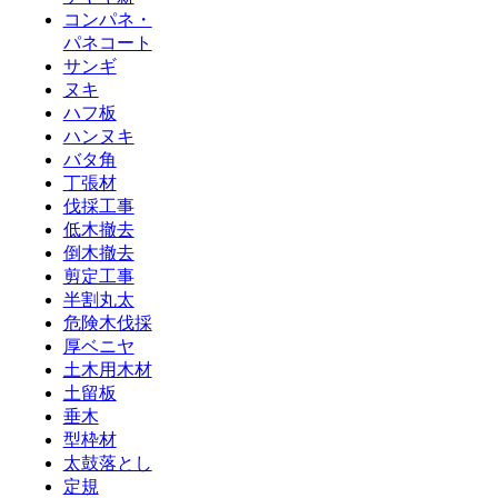
コンパネ・
パネコート
サンギ
ヌキ
ハフ板
ハンヌキ
バタ角
丁張材
伐採工事
低木撤去
倒木撤去
剪定工事
半割丸太
危険木伐採
厚ベニヤ
土木用木材
土留板
垂木
型枠材
太鼓落とし
定規