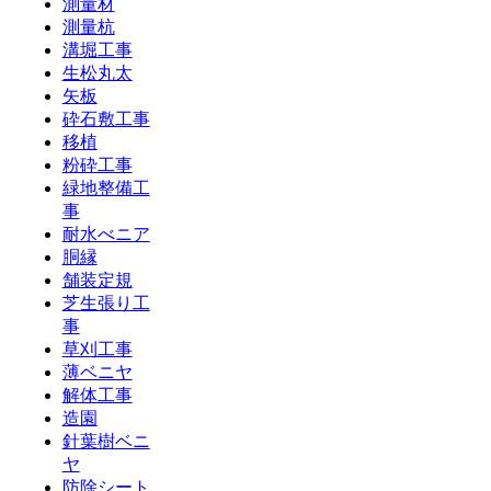
測量材
測量杭
溝堀工事
生松丸太
矢板
砕石敷工事
移植
粉砕工事
緑地整備工
事
耐水べニア
胴縁
舗装定規
芝生張り工
事
草刈工事
薄ベニヤ
解体工事
造園
針葉樹ベニ
ヤ
防除シート