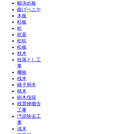
幅決め板
曲げベニヤ
木板
杉板
杭
杭蓋
松杭
松板
枕木
枝落とし工
事
柵板
桟木
梯子胴木
植木
樹木伐採
残置物撤去
工事
汚泥除去工
事
浅木